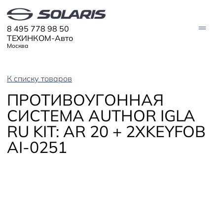
8 495 778 98 50
ТЕХИНКОМ-Авто
Москва
К списку товаров
АВТО В НАЛИЧИИ
ПРОТИВОУГОННАЯ
МОДЕЛИ
СИСТЕМА AUTHOR IGLA
Solaris HC
Solaris KRX
RU KIT: AR 20 + 2XKEYFOB
ЦИФРОВОЙ АВТОМОБИЛЬ
Solaris KRS
Solaris HS
AI-0251
ПОКУПАТЕЛЯМ
Кредит
Трейд-ин
СЕРВИС
Корпоративным клиентам
Запасные части
Оригинальные аксессуары
Запись на сервис
Тест-драйв
О ДИЛЕРЕ
Гарантия
Solaris Страхование
Контакты
Руководства
Спецпредложения
Информация о дилере
Помощь на дорогах
Плати частями